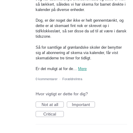
så lækkert, således vi har skema for barnet direkte i
kalender på diverse enheder.
Dog, er der noget der ikke er helt gennemtænkt, og
dette er at skemaet fint nok er skrevet op i
tid/klokkeslæt, så ser disse da ud til at være i dansk
tidszone.
Så for samtlige af grønlandske skoler der benytter
sig af abonnering af skema via kalender, får vist
skematiderne tre timer for tidligt.
Er det muligt at for de…
Mere
0 kommentarer
·
ForældreIntra
Hvor vigtigt er dette for dig?
Not at all
Important
Critical