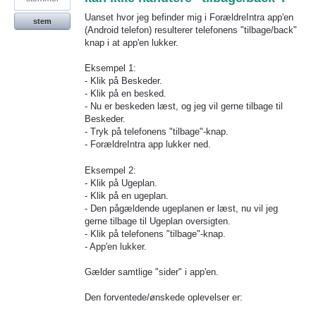
Uanset hvor jeg befinder mig i ForældreIntra app'en
stem
(Android telefon) resulterer telefonens "tilbage/back"
knap i at app'en lukker.
Eksempel 1:
- Klik på Beskeder.
- Klik på en besked.
- Nu er beskeden læst, og jeg vil gerne tilbage til
Beskeder.
- Tryk på telefonens "tilbage"-knap.
- ForældreIntra app lukker ned.
Eksempel 2:
- Klik på Ugeplan.
- Klik på en ugeplan.
- Den pågældende ugeplanen er læst, nu vil jeg
gerne tilbage til Ugeplan oversigten.
- Klik på telefonens "tilbage"-knap.
- App'en lukker.
Gælder samtlige "sider" i app'en.
Den forventede/ønskede oplevelser er: