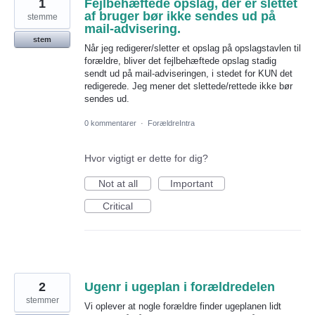
1
Fejlbehæftede opslag, der er slettet
af bruger bør ikke sendes ud på
stemme
mail-advisering.
stem
Når jeg redigerer/sletter et opslag på opslagstavlen til
forældre, bliver det fejlbehæftede opslag stadig
sendt ud på mail-adviseringen, i stedet for KUN det
redigerede. Jeg mener det slettede/rettede ikke bør
sendes ud.
0 kommentarer
·
ForældreIntra
Hvor vigtigt er dette for dig?
Not at all
Important
Critical
2
Ugenr i ugeplan i forældredelen
stemmer
Vi oplever at nogle forældre finder ugeplanen lidt