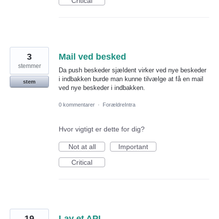
Critical
3
Mail ved besked
stemmer
Da push beskeder sjældent virker ved nye beskeder
i indbakken burde man kunne tilvælge at få en mail
stem
ved nye beskeder i indbakken.
0 kommentarer
·
ForældreIntra
Hvor vigtigt er dette for dig?
Not at all
Important
Critical
19
Lav et API