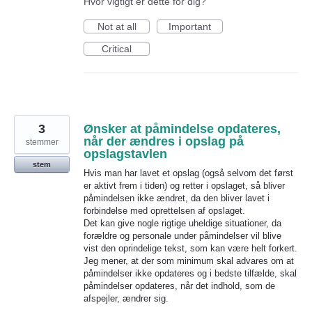
Hvor vigtigt er dette for dig?
Not at all
Important
Critical
3
Ønsker at påmindelse opdateres,
når der ændres i opslag på
stemmer
opslagstavlen
stem
Hvis man har lavet et opslag (også selvom det først
er aktivt frem i tiden) og retter i opslaget, så bliver
påmindelsen ikke ændret, da den bliver lavet i
forbindelse med oprettelsen af opslaget.
Det kan give nogle rigtige uheldige situationer, da
forældre og personale under påmindelser vil blive
vist den oprindelige tekst, som kan være helt forkert.
Jeg mener, at der som minimum skal advares om at
påmindelser ikke opdateres og i bedste tilfælde, skal
påmindelser opdateres, når det indhold, som de
afspejler, ændrer sig.