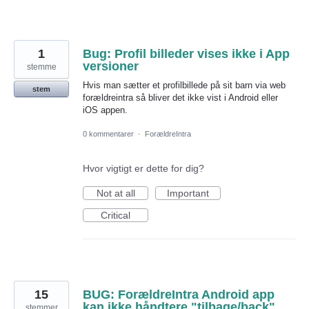
1
Bug: Profil billeder vises ikke i App
versioner
stemme
Hvis man sætter et profilbillede på sit barn via web
stem
forældreintra så bliver det ikke vist i Android eller
iOS appen.
0 kommentarer
·
ForældreIntra
Hvor vigtigt er dette for dig?
Not at all
Important
Critical
15
BUG: ForældreIntra Android app
kan ikke håndtere "tilbage/back".
stemmer