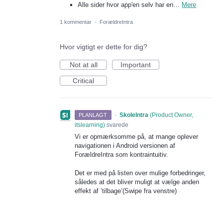
Alle sider hvor app'en selv har en…
Mere
1 kommentar
·
ForældreIntra
Hvor vigtigt er dette for dig?
Not at all
Important
Critical
·
SkoleIntra
(
Product Owner,
PLANLAGT
itslearning
)
svarede
Vi er opmærksomme på, at mange oplever
navigationen i Android versionen af
ForældreIntra som kontraintuitiv.
Det er med på listen over mulige forbedringer,
således at det bliver muligt at vælge anden
effekt af ’tilbage’(Swipe fra venstre)