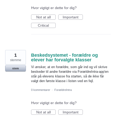
Hvor vigtigt er dette for dig?
Not at all
Important
Critical
1
Beskedsystemet - forældre og
elever har forvalgte klasser
stemme
Vi ønsker, at en forældre, som går ind og vil skrive
stem
beskeder til andre forældre via ForældreIntra-app'en
står på elevens klasse fra starten, så de ikke får
valgt den første klasse i listen ved en fejl.
0 kommentarer
·
ForældreIntra
Hvor vigtigt er dette for dig?
Not at all
Important