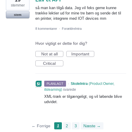
stemmer
så man kan tilgå data. Jeg vil feks gerne kunne
trække lektier ud for mine tre børn og sende det til
stem
en printer, integrere med IOT devices mm
8 kommentarer
·
ForældreIntra
Hvor vigtigt er dette for dig?
Not at all
Important
Critical
·
SkoleIntra
(
Product Owner,
PLANLAGT
itslearning
)
svarede
XML-træk er tilgængeligt, og vil løbende blive
udvidet.
← Forrige
1
2
3
Næste →