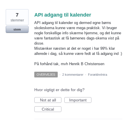
7
API adgang til kalender
stemmer
API adgang til kalender og dermed egne børns
skoleskema kunne være mega praktisk. Vi bruger
stem
nogle forskellige info skærme hjemme, og det kunne
være fantastisk at få børnenes dags-skema vist på
disse.
Mistænker næsten at det er noget i har 99% klar
allerede i dag, så kunne være fedt at få adgang ind :)
På forhånd tak, mvh Henrik B Christensen
OVERVEJES
·
2 kommentarer
·
ForældreIntra
Hvor vigtigt er dette for dig?
Not at all
Important
Critical