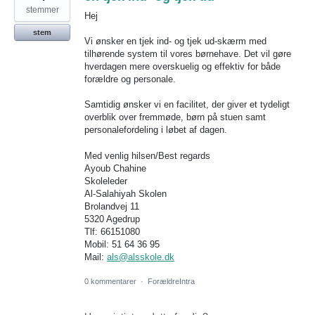
stemmer
Hej
stem
Vi ønsker en tjek ind- og tjek ud-skærm med
tilhørende system til vores børnehave. Det vil gøre
hverdagen mere overskuelig og effektiv for både
forældre og personale.
Samtidig ønsker vi en facilitet, der giver et tydeligt
overblik over fremmøde, børn på stuen samt
personalefordeling i løbet af dagen.
Med venlig hilsen/Best regards
Ayoub Chahine
Skoleleder
Al-Salahiyah Skolen
Brolandvej 11
5320 Agedrup
Tlf: 66151080
Mobil: 51 64 36 95
Mail:
als@alsskole.dk
0 kommentarer
·
ForældreIntra