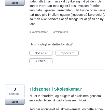
rodet, altså når man skal trykke sig ind på den. Det
stem
kunne være rart med ugenr i beskrivelsen fremfor
kun dato, ligesom i lærerdelen. Det kunne også være
rart med pile imellem ugerne (ligesom på lærerdelen),
så man ikke behøves at gå tilbage for at gå til en ny
uge.
0 kommentarer
·
ForældreIntra
Hvor vigtigt er dette for dig?
Not at all
Important
Critical
3
Tidszoner i Skoleskema?
stemmer
Nu er vi forældre, og brugere af skoleintra gennem
en skole i Nuuk: Atuarfik Inussuk i Nuuk.
stem
Jeg har abonneret på skoleskemaet, og dette er nok