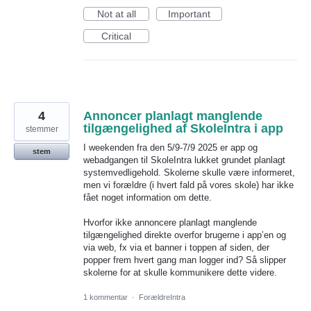
Not at all
Important
Critical
4
Annoncer planlagt manglende
tilgængelighed af SkoleIntra i app
stemmer
I weekenden fra den 5/9-7/9 2025 er app og
stem
webadgangen til SkoleIntra lukket grundet planlagt
systemvedligehold. Skolerne skulle være informeret,
men vi forældre (i hvert fald på vores skole) har ikke
fået noget information om dette.
Hvorfor ikke annoncere planlagt manglende
tilgængelighed direkte overfor brugerne i app’en og
via web, fx via et banner i toppen af siden, der
popper frem hvert gang man logger ind? Så slipper
skolerne for at skulle kommunikere dette videre.
1 kommentar
·
ForældreIntra