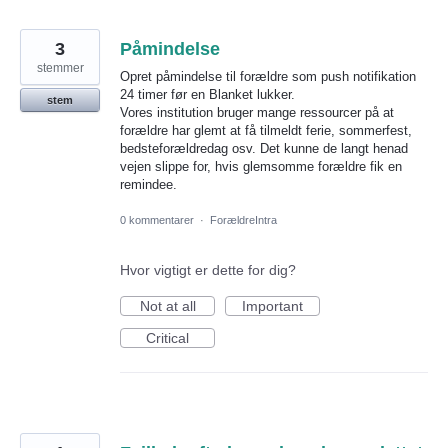
3
Påmindelse
stemmer
Opret påmindelse til forældre som push notifikation
24 timer før en Blanket lukker.
stem
Vores institution bruger mange ressourcer på at
forældre har glemt at få tilmeldt ferie, sommerfest,
bedsteforældredag osv. Det kunne de langt henad
vejen slippe for, hvis glemsomme forældre fik en
remindee.
0 kommentarer
·
ForældreIntra
Hvor vigtigt er dette for dig?
Not at all
Important
Critical