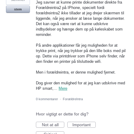
Jeg savner at kunne printe dokumenter direkte fra
Forældreintra2 på IPhone, specielt fordi
stem
forældreintra2 ikke tillader at jeg drejer skærmen til
liggende, når jeg ønsker at læse lange dokumenter.
Det kan også være rart at kunne udskrive
indbydelser og hænge dem op på køleskabet som
reminder.
På andre applikationer får jeg muligheden for at
trykke print, når jeg trykker på den lille boks med pil
op. Dette via printdriver som iPhone selv finder, når
den finder en printer på tilsluttede wifi.
Men i forældreintra, er denne mulighed fjernet.
Dog giver den mulighed for at jeg kan udskrive med
HP smart,…
Mere
0 kommentarer
·
ForældreIntra
Hvor vigtigt er dette for dig?
Not at all
Important