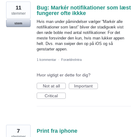
11
Bug: Markér notifikationer som læst
fungerer ofte ikkke
stemmer
Hvis man under påmindelser vælger “Markér alle
stem
notifikationer som læst” bliver der stadigvæk vist
den røde boble med antal notifikationer. For det
meste forsvinder den kun, hvis man lukker appen
helt. Dvs. man swiper den op på iOS og så
genstarter appen.
1 kommentar
·
ForældreIntra
Hvor vigtigt er dette for dig?
Not at all
Important
Critical
7
Print fra iphone
stemmer