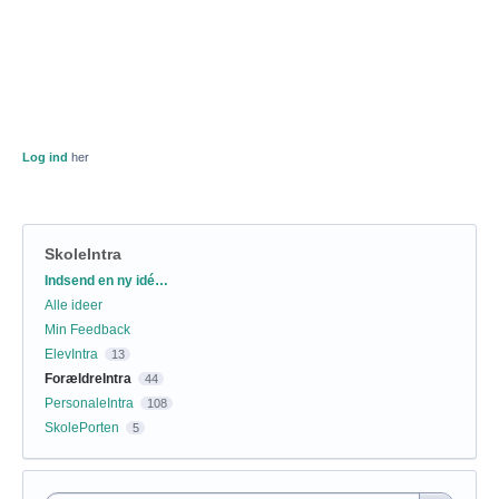
Log ind
her
SkoleIntra
Kategorier
Indsend en ny idé…
Alle ideer
Min Feedback
ElevIntra
13
ForældreIntra
44
PersonaleIntra
108
SkolePorten
5