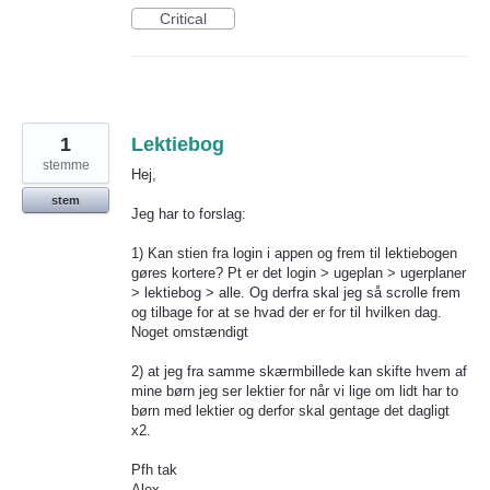
Critical
1
Lektiebog
stemme
Hej,
stem
Jeg har to forslag:
1) Kan stien fra login i appen og frem til lektiebogen
gøres kortere? Pt er det login > ugeplan > ugerplaner
> lektiebog > alle. Og derfra skal jeg så scrolle frem
og tilbage for at se hvad der er for til hvilken dag.
Noget omstændigt
2) at jeg fra samme skærmbillede kan skifte hvem af
mine børn jeg ser lektier for når vi lige om lidt har to
børn med lektier og derfor skal gentage det dagligt
x2.
Pfh tak
Alex