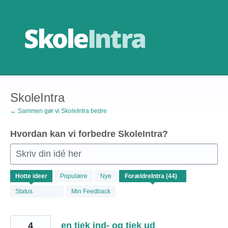
Gå
til
indhold
SkoleIntra
← Sammen gør vi SkoleIntra bedre
Hvordan kan vi forbedre SkoleIntra?
Skriv din idé her
44
Hotte
ideer
Populære
Nye
resultater
fundet
Status
Min Feedback
4
en tjek ind- og tjek ud