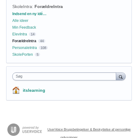
SkoleIntra
:
ForældreIntra
Kategorier
Indsend en ny idé…
Alle ideer
Min Feedback
ElevIntra
14
ForældreIntra
44
PersonaleIntra
108
SkolePorten
5
Søg
itslearning
UserVoice Brugsbetingelser & Beskyttelse af personlige
oplysninger