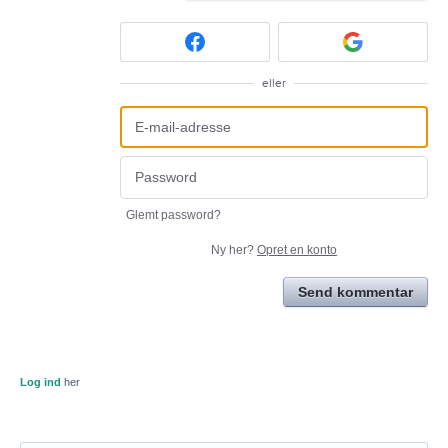
eller
Glemt password?
Ny her?
Opret en konto
Send kommentar
Log ind
her