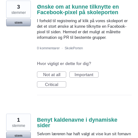
3
Ønske om at kunne tilknytte en
Facebook-pixel på skoleporten
stemmer
I forhold til registrering af klik på vores skoleport er
stem
det et stort ønske at kunne tilknytte en Facebook-
pixel til siden. Hermed er det muligt at målrette
information og PR til bestemte grupper.
0 kommentarer
·
SkolePorten
Hvor vigtigt er dette for dig?
Not at all
Important
Critical
1
Benyt kaldenavne i dynamiske
sider
stemme
Selvom læreren har haft valgt at vise kun sit fornavn
stem