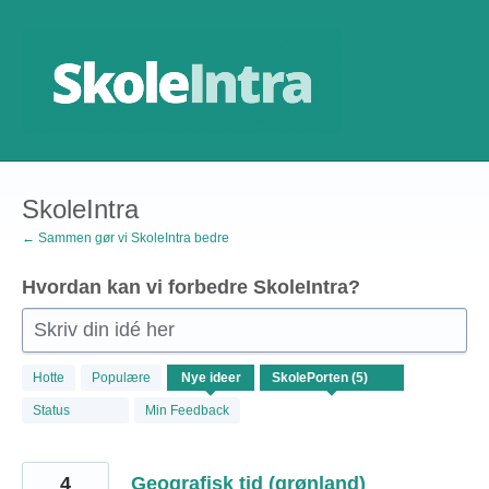
Gå
til
indhold
SkoleIntra
← Sammen gør vi SkoleIntra bedre
Hvordan kan vi forbedre SkoleIntra?
Skriv din idé her
5
Hotte
Populære
Nye
ideer
resultater
fundet
Status
Min Feedback
4
Geografisk tid (grønland)