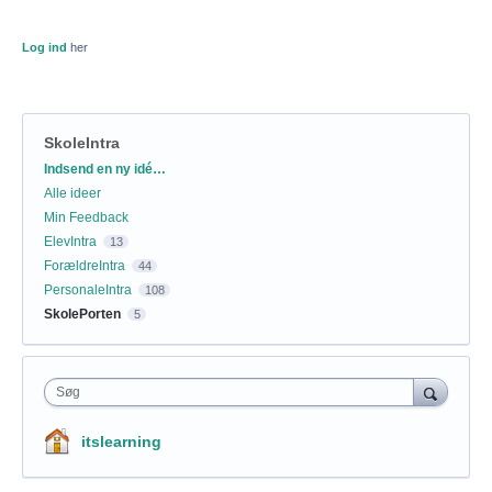
Log ind
her
SkoleIntra
Kategorier
Indsend en ny idé…
Alle ideer
Min Feedback
ElevIntra
13
ForældreIntra
44
PersonaleIntra
108
SkolePorten
5
Søg
itslearning