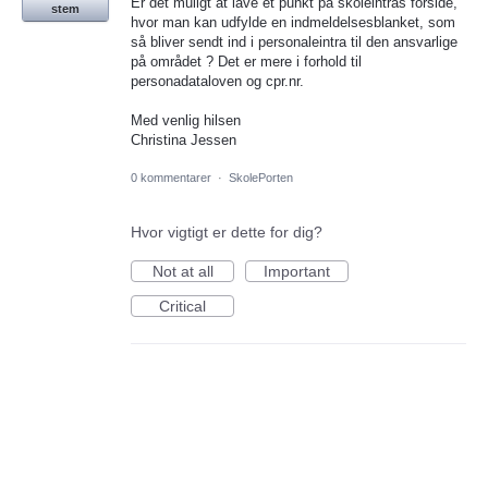
Er det muligt at lave et punkt på skoleintras forside,
stem
hvor man kan udfylde en indmeldelsesblanket, som
så bliver sendt ind i personaleintra til den ansvarlige
på området ? Det er mere i forhold til
personadataloven og cpr.nr.
Med venlig hilsen
Christina Jessen
0 kommentarer
·
SkolePorten
Hvor vigtigt er dette for dig?
Not at all
Important
Critical