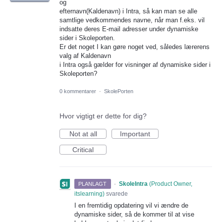
og
efternavn(Kaldenavn) i Intra, så kan man se alle
samtlige vedkommendes navne, når man f.eks. vil
indsatte deres E-mail adresser under dynamiske
sider i Skoleporten.
Er det noget I kan gøre noget ved, således lærerens
valg af Kaldenavn
i Intra også gælder for visninger af dynamiske sider i
Skoleporten?
0 kommentarer
·
SkolePorten
Hvor vigtigt er dette for dig?
Not at all
Important
Critical
·
SkoleIntra
(
Product Owner,
PLANLAGT
itslearning
)
svarede
I en fremtidig opdatering vil vi ændre de
dynamiske sider, så de kommer til at vise