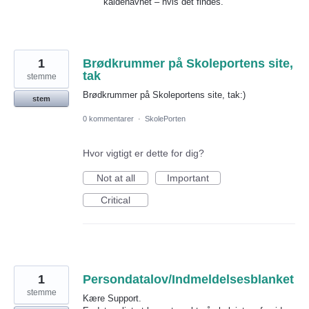
kaldenavnet – hvis det findes.
1
Brødkrummer på Skoleportens site,
tak
stemme
Brødkrummer på Skoleportens site, tak:)
stem
0 kommentarer
·
SkolePorten
Hvor vigtigt er dette for dig?
Not at all
Important
Critical
1
Persondatalov/Indmeldelsesblanket
stemme
Kære Support.