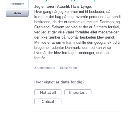
stemmer
Jeg er lærer i Atuarfik Hans Lynge.
Hver gang når jeg kommer ind til beskeder, så
stem
kommer det bag på mig, hvornår personen har sendt
beskeden, da det er tidsforskel mellem Danmark og
Grønland. Selvom jeg ved at der er 3 timers forskel,
ved jeg at der ville være forældre eller medarbejder
der ikke tænker på hvornår beskeden blev sendt.
Min ide er at om vi kan indstille den geografisk tid til
brugerne i udenfor Danmark. dermed kan vi se
hvornår der blev foretaget ændringer, som alle
forstår.
2 kommentarer
·
SkolePorten
Hvor vigtigt er dette for dig?
Not at all
Important
Critical