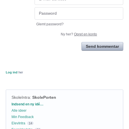
Glemt password?
Ny her?
Opret en konto
Send kommentar
Log ind
her
SkoleIntra
:
SkolePorten
Kategorier
Indsend en ny idé…
Alle ideer
Min Feedback
ElevIntra
14