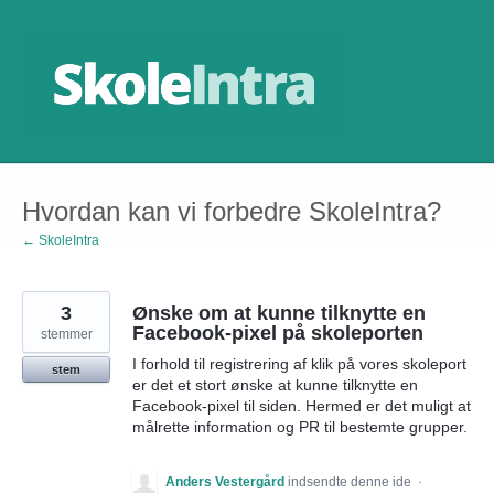
Gå
til
indhold
Hvordan kan vi forbedre SkoleIntra?
← SkoleIntra
3
Ønske om at kunne tilknytte en
Facebook-pixel på skoleporten
stemmer
I forhold til registrering af klik på vores skoleport
stem
er det et stort ønske at kunne tilknytte en
Facebook-pixel til siden. Hermed er det muligt at
målrette information og PR til bestemte grupper.
Anders Vestergård
indsendte denne ide
·