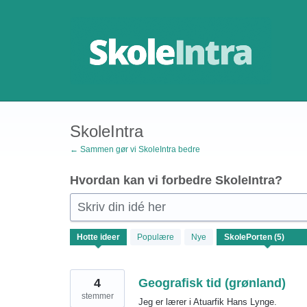
Gå
til
indhold
SkoleIntra
← Sammen gør vi SkoleIntra bedre
Hvordan kan vi forbedre SkoleIntra?
Skriv din idé her
5
Hotte
ideer
Populære
Nye
resultater
fundet
4
Geografisk tid (grønland)
stemmer
Jeg er lærer i Atuarfik Hans Lynge.