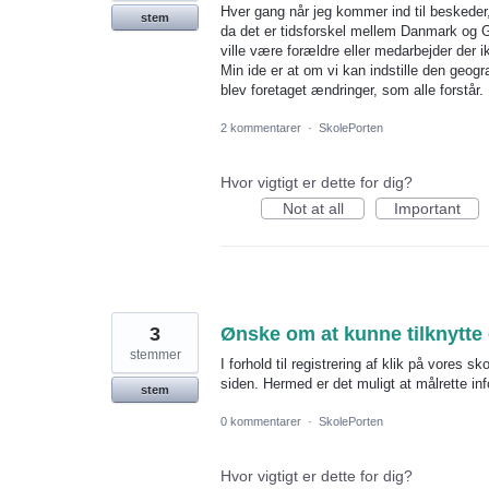
Hver gang når jeg kommer ind til beskede
stem
da det er tidsforskel mellem Danmark og Gr
ville være forældre eller medarbejder der
Min ide er at om vi kan indstille den geogr
blev foretaget ændringer, som alle forstår.
2 kommentarer
·
SkolePorten
Hvor vigtigt er dette for dig?
Not at all
Important
3
Ønske om at kunne tilknytte
stemmer
I forhold til registrering af klik på vores s
siden. Hermed er det muligt at målrette in
stem
0 kommentarer
·
SkolePorten
Hvor vigtigt er dette for dig?