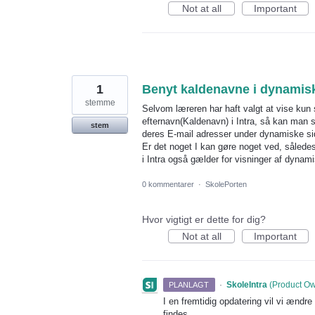
Not at all
Important
1
Benyt kaldenavne i dynamisk
stemme
Selvom læreren har haft valgt at vise kun 
efternavn(Kaldenavn) i Intra, så kan man 
stem
deres E-mail adresser under dynamiske sid
Er det noget I kan gøre noget ved, sålede
i Intra også gælder for visninger af dynam
0 kommentarer
·
SkolePorten
Hvor vigtigt er dette for dig?
Not at all
Important
·
SkoleIntra
(
Product Own
PLANLAGT
I en fremtidig opdatering vil vi ændr
findes.