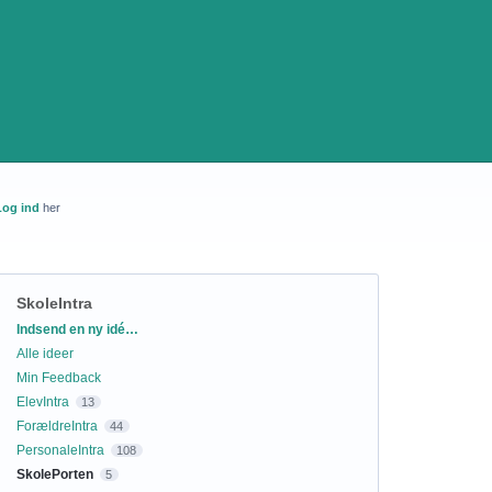
Log ind
her
SkoleIntra
Kategorier
Indsend en ny idé…
Alle ideer
Min Feedback
ElevIntra
13
ForældreIntra
44
PersonaleIntra
108
SkolePorten
5