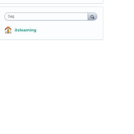
Søg
itslearning