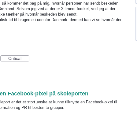
r, så kommer det bag på mig, hvornår personen har sendt beskeden,
ønland. Selvom jeg ved at der er 3 timers forskel, ved jeg at der
 ikke tænker på hvornår beskeden blev sendt.
afisk tid til brugerne i udenfor Danmark. dermed kan vi se hvornår der
Critical
 en Facebook-pixel på skoleporten
koleport er det et stort ønske at kunne tilknytte en Facebook-pixel til
formation og PR til bestemte grupper.