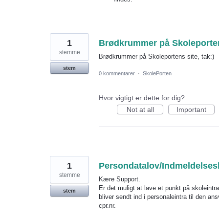
1
Brødkrummer på Skoleportens
stemme
Brødkrummer på Skoleportens site, tak:)
stem
0 kommentarer
·
SkolePorten
Hvor vigtigt er dette for dig?
Not at all
Important
1
Persondatalov/Indmeldelses
stemme
Kære Support.
Er det muligt at lave et punkt på skoleint
stem
bliver sendt ind i personaleintra til den a
cpr.nr.