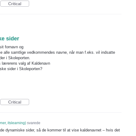
Critical
e sider
sit fornavn og
se alle samtlige vedkommendes navne, når man f.eks. vil indsatte
er i Skoleporten.
s lærerens valg af Kaldenavn
iske sider i Skoleporten?
Critical
er, itslearning
)
svarede
e de dynamiske sider, så de kommer til at vise kaldenavnet – hvis det