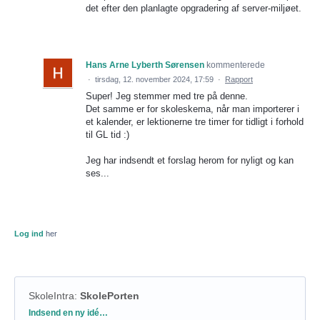
det efter den planlagte opgradering af server-miljøet.
Hans Arne Lyberth Sørensen
kommenterede
·
tirsdag, 12. november 2024, 17:59
·
Rapport
Super! Jeg stemmer med tre på denne.
Det samme er for skoleskema, når man importerer i
et kalender, er lektionerne tre timer for tidligt i forhold
til GL tid :)
Jeg har indsendt et forslag herom for nyligt og kan
ses...
Log ind
her
SkoleIntra
:
SkolePorten
Kategorier
Indsend en ny idé…