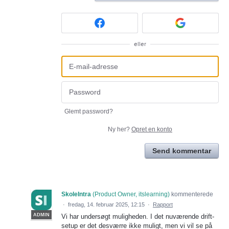
eller
Glemt password?
Ny her?
Opret en konto
Send kommentar
SkoleIntra
(
Product Owner, itslearning
)
kommenterede
·
fredag, 14. februar 2025, 12:15
·
Rapport
ADMIN
Vi har undersøgt muligheden. I det nuværende drift-
setup er det desværre ikke muligt, men vi vil se på