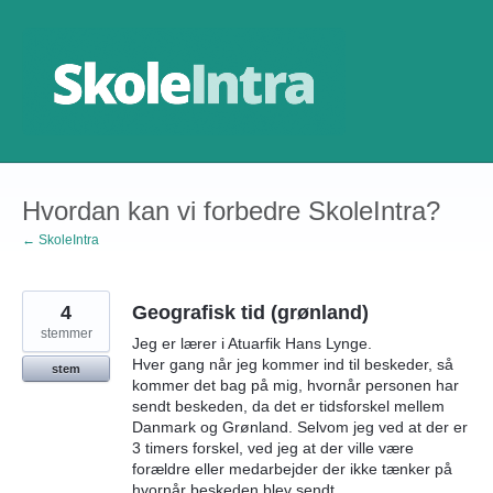
Gå
til
indhold
Hvordan kan vi forbedre SkoleIntra?
← SkoleIntra
4
Geografisk tid (grønland)
stemmer
Jeg er lærer i Atuarfik Hans Lynge.
Hver gang når jeg kommer ind til beskeder, så
stem
kommer det bag på mig, hvornår personen har
sendt beskeden, da det er tidsforskel mellem
Danmark og Grønland. Selvom jeg ved at der er
3 timers forskel, ved jeg at der ville være
forældre eller medarbejder der ikke tænker på
hvornår beskeden blev sendt.