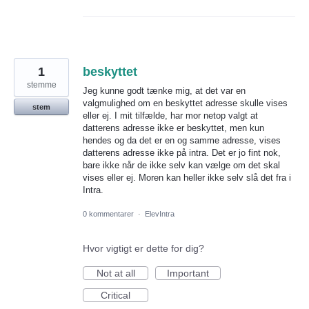
1
beskyttet
stemme
Jeg kunne godt tænke mig, at det var en
valgmulighed om en beskyttet adresse skulle vises
stem
eller ej. I mit tilfælde, har mor netop valgt at
datterens adresse ikke er beskyttet, men kun
hendes og da det er en og samme adresse, vises
datterens adresse ikke på intra. Det er jo fint nok,
bare ikke når de ikke selv kan vælge om det skal
vises eller ej. Moren kan heller ikke selv slå det fra i
Intra.
0 kommentarer
·
ElevIntra
Hvor vigtigt er dette for dig?
Not at all
Important
Critical