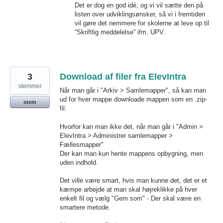
Det er dog en god idé, og vi vil sætte den på
listen over udviklingsønsker, så vi i fremtiden
vil gøre det nemmere for skolerne at leve op til
“Skriftlig meddelelse” ifm.
UPV
.
3
Download af filer fra ElevIntra
stemmer
Når man går i "Arkiv > Samlemapper", så kan man
ud for hver mappe downloade mappen som en .zip-
stem
fil.
Hvorfor kan man ikke det, når man går i "Admin >
ElevIntra > Administrer samlemapper >
Fællesmapper"
Der kan man kun hente mappens opbygning, men
uden indhold.
Det ville være smart, hvis man kunne det, det er et
kæmpe arbejde at man skal højreklikke på hver
enkelt fil og vælg "Gem som" - Der skal være en
smartere metode.