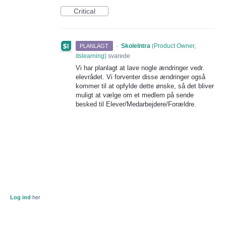
Critical
·
SkoleIntra
(
Product Owner,
PLANLAGT
itslearning
)
svarede
Vi har planlagt at lave nogle ændringer vedr.
elevrådet. Vi forventer disse ændringer også
kommer til at opfylde dette ønske, så det bliver
muligt at vælge om et medlem på sende
besked til Elever/Medarbejdere/Forældre.
Log ind
her