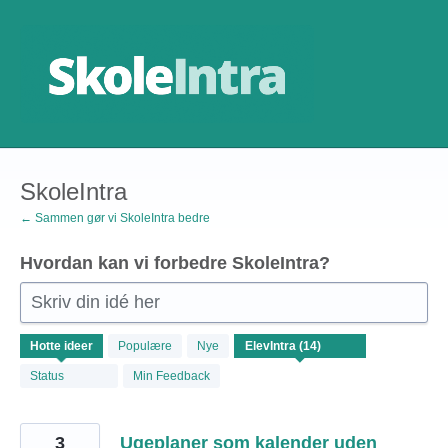
Gå
til
indhold
SkoleIntra
← Sammen gør vi SkoleIntra bedre
Hvordan kan vi forbedre SkoleIntra?
Skriv din idé her
14
Hotte
ideer
Populære
Nye
resultater
fundet
Status
Min Feedback
3
Ugeplaner som kalender uden