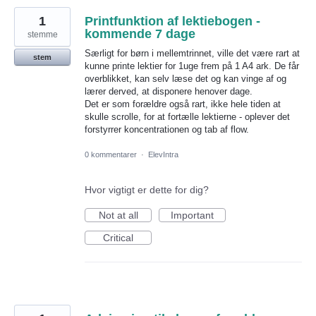
1
Printfunktion af lektiebogen -
kommende 7 dage
stemme
Særligt for børn i mellemtrinnet, ville det være rart at
stem
kunne printe lektier for 1uge frem på 1 A4 ark. De får
overblikket, kan selv læse det og kan vinge af og
lærer derved, at disponere henover dage.
Det er som forældre også rart, ikke hele tiden at
skulle scrolle, for at fortælle lektierne - oplever det
forstyrrer koncentrationen og tab af flow.
0 kommentarer
·
ElevIntra
Hvor vigtigt er dette for dig?
Not at all
Important
Critical