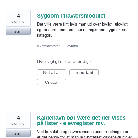
4
Sygdom i fraværsmodulet
stemmer
Det ville være fint hvis man ud over lovligt, ulovligt
og for sent fremmøde kunne registrere sygdom som
stem
kategori.
0 kommentarer
·
ElevIntra
Hvor vigtigt er dette for dig?
Not at all
Important
Critical
4
Kaldenavn bør være det der vises
på lister - elevregister mv.
stemmer
Ved kønskifte og navneændring uden ændring i cpr.
stem
er der behov for at manuelt indtastet kaldenavn bliver