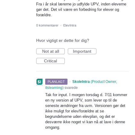
Fra i år skal lærerne jo udfylde UPV, inden eleverne
gør det. Det vil være en forbedring for elever og
forældre.
0 kommentarer
·
ElevIntra
Hvor vigtigt er dette for dig?
Not at all
Important
Critical
·
SkoleIntra
(
Product Owner,
PLANLAGT
itslearning
)
svarede
Tak for input. I morgen torsdag d. 7/11 kommer
en ny version af
UPV
, som lever op til de
seneste ændringer fra uvm. Versionen gør det
ikke muligt for elev/forældre at se
begrundelserne uden elevplan, og det er
desværre ikke noget vi kan nå at lave i denne
omgang.