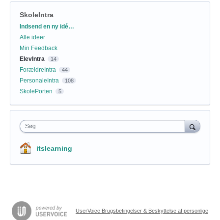
SkoleIntra
Kategorier
Indsend en ny idé…
Alle ideer
Min Feedback
ElevIntra
14
ForældreIntra
44
PersonaleIntra
108
SkolePorten
5
Søg
itslearning
UserVoice Brugsbetingelser & Beskyttelse af personlige