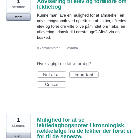
1
Advisering til elev og forældre om
lektiebog
stemme
Kunne man lave en mulighed for at afmærke i en
stem
adviseringsrubrik ved oprettelse af lektier, således
elev og forældre ville blive påmindet om f.eks. en
aflevering i dansk til i næste uge? Altså via en
besked.
0 kommentarer
·
ElevIntra
Hvor vigtigt er dette for dig?
Not at all
Important
Critical
1
Mulighed for at se
lektiedagbogsnoter i kronologisk
stemme
rækkefølge fra de lektier der først er
for til de seneste.
stem