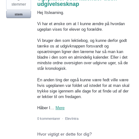
udgivelsesknap
stemmer
Hej Itslearning.
stem
Vi har et ønske om at I kunne ændre på hvordan
ugeplan vises for elever og forældre.
Vi bruger den som lektiebog, og kunne derfor godt
tænke os at udgivknappen forsvandt og
opsætningen ligner den lærerne har så man kan
bladre i den som en almindelig kalender. Eller i det
mindste ordne oversigten over udgivne uger, så de
står kronologisk.
En anden ting der også kunne være fedt ville være
hvis ugeplanen var foldet ud istedet for at man skal
trykke sige igennem alle dage for at finde ud af der
er lektier til om fredagen.
Håber I…
Mere
0 kommentarer
·
ElevIntra
Hvor vigtigt er dette for dig?