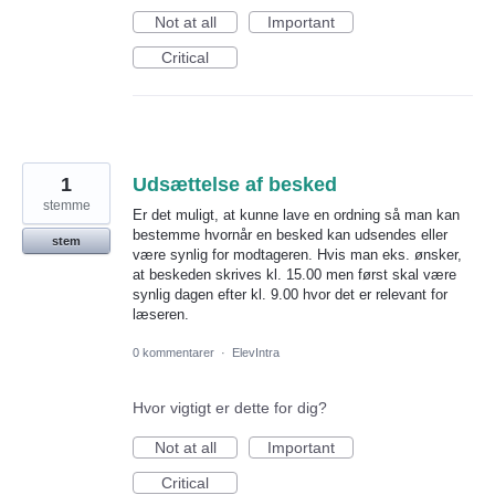
Not at all
Important
Critical
1
Udsættelse af besked
stemme
Er det muligt, at kunne lave en ordning så man kan
bestemme hvornår en besked kan udsendes eller
stem
være synlig for modtageren. Hvis man eks. ønsker,
at beskeden skrives kl. 15.00 men først skal være
synlig dagen efter kl. 9.00 hvor det er relevant for
læseren.
0 kommentarer
·
ElevIntra
Hvor vigtigt er dette for dig?
Not at all
Important
Critical