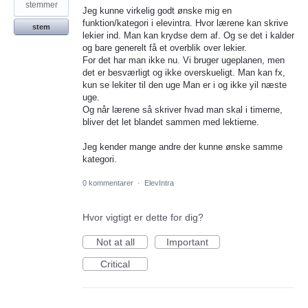
stemmer
Jeg kunne virkelig godt ønske mig en
funktion/kategori i elevintra. Hvor lærene kan skrive
stem
lekier ind. Man kan krydse dem af. Og se det i kalder
og bare generelt få et overblik over lekier.
For det har man ikke nu. Vi bruger ugeplanen, men
det er besværligt og ikke overskueligt. Man kan fx,
kun se lekiter til den uge Man er i og ikke yil næste
uge.
Og når lærene så skriver hvad man skal i timerne,
bliver det let blandet sammen med lektierne.
Jeg kender mange andre der kunne ønske samme
kategori.
0 kommentarer
·
ElevIntra
Hvor vigtigt er dette for dig?
Not at all
Important
Critical