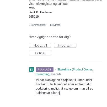
vist i elevregister og på lister
mvh
Berit B. Pedersen
265019
0 kommentarer
·
ElevIntra
Hvor vigtigt er dette for dig?
Not at all
Important
Critical
·
SkoleIntra
(
Product Owner,
PLANLAGT
itslearning
)
svarede
Vi har planlagt en tilføjelse til lister under
Kontakt. Her bliver det efter en fremtidig
opdatering muligt at vælge om man vil se
kaldenavn eller ej.