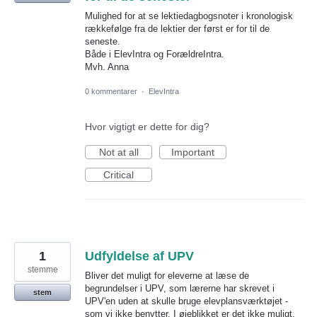
Mulighed for at se lektiedagbogsnoter i kronologisk
rækkefølge fra de lektier der først er for til de
seneste.
Både i ElevIntra og ForældreIntra.
Mvh. Anna
0 kommentarer
·
ElevIntra
Hvor vigtigt er dette for dig?
Not at all
Important
Critical
1
Udfyldelse af UPV
stemme
Bliver det muligt for eleverne at læse de
begrundelser i UPV, som lærerne har skrevet i
stem
UPV'en uden at skulle bruge elevplansværktøjet -
som vi ikke benytter. I øjeblikket er det ikke muligt.