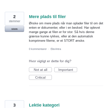
2
Mere plads til filer
stemmer
Ønske om mere plads når man oplader filer til om det
enten er dokumenter, eller i en besked. Har oplevet
stem
mange gange at filen er for stor. Så hvis denne
grænse kunne rykkes, eller at den automatisk
komprimere filerne, er et STORT ønske.
0 kommentarer
·
ElevIntra
Hvor vigtigt er dette for dig?
Not at all
Important
Critical
3
Lektie kategori