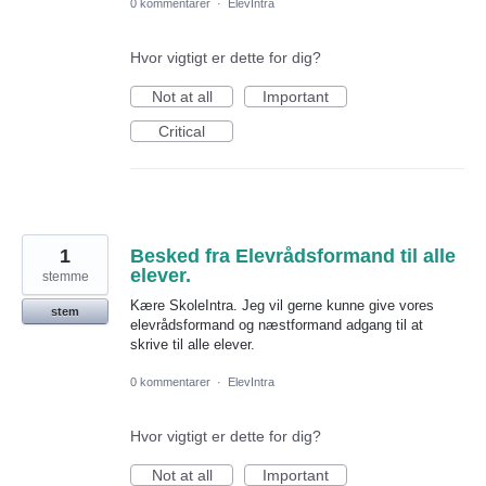
0 kommentarer
·
ElevIntra
Hvor vigtigt er dette for dig?
Not at all
Important
Critical
1
Besked fra Elevrådsformand til alle
elever.
stemme
Kære SkoleIntra. Jeg vil gerne kunne give vores
stem
elevrådsformand og næstformand adgang til at
skrive til alle elever.
0 kommentarer
·
ElevIntra
Hvor vigtigt er dette for dig?
Not at all
Important