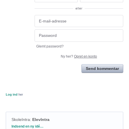
eller
Glemt password?
Ny her?
Opret en konto
Send kommentar
Log ind
her
SkoleIntra
:
ElevIntra
Kategorier
Indsend en ny idé…