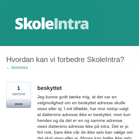
Gå
til
indhold
Hvordan kan vi forbedre SkoleIntra?
← SkoleIntra
1
beskyttet
stemme
Jeg kunne godt tænke mig, at det var en
valgmulighed om en beskyttet adresse skulle
stem
vises eller ej. I mit tilfælde, har mor netop valgt
at datterens adresse ikke er beskyttet, men kun
hendes og da det er en og samme adresse,
vises datterens adresse ikke på intra. Det er jo
fint nok, bare ikke når de ikke selv kan vælge om
det skal vises eller ej. Moren kan heller ikke selv