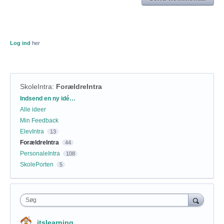
Log ind
her
SkoleIntra
:
ForældreIntra
Kategorier
Indsend en ny idé…
Alle ideer
Min Feedback
ElevIntra
13
ForældreIntra
44
PersonaleIntra
108
SkolePorten
5
Søg
itslearning