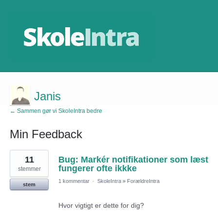
Janis
← Sammen gør vi SkoleIntra bedre
Min Feedback
1
11
Bug: Markér notifikationer som læst
resultat
fundet
fungerer ofte ikkke
stemmer
1 kommentar
·
SkoleIntra
»
ForældreIntra
stem
Hvor vigtigt er dette for dig?