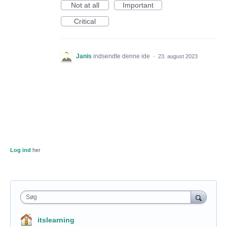
Not at all
Important
Critical
Janis
indsendte denne ide
·
23. august 2023
Log ind
her
Søg
itslearning