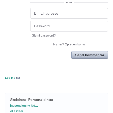
eller
Glemt password?
Ny her?
Opret en konto
Send kommentar
Log ind
her
SkoleIntra
:
PersonaleIntra
Kategorier
Indsend en ny idé…
Alle ideer