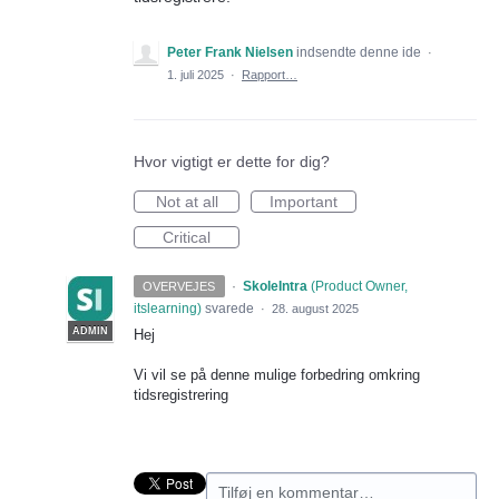
Peter Frank Nielsen
indsendte denne ide
·
1. juli 2025
·
Rapport…
Hvor vigtigt er dette for dig?
Not at all
Important
Critical
·
SkoleIntra
(
Product Owner,
OVERVEJES
itslearning
)
svarede
·
28. august 2025
ADMIN
Hej
Vi vil se på denne mulige forbedring omkring
tidsregistrering
Tilføj en kommentar…