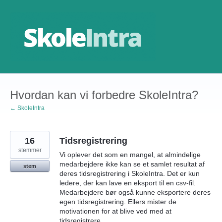
Gå
til
indhold
Hvordan kan vi forbedre SkoleIntra?
← SkoleIntra
16
Tidsregistrering
stemmer
Vi oplever det som en mangel, at almindelige
medarbejdere ikke kan se et samlet resultat af
stem
deres tidsregistrering i SkoleIntra. Det er kun
ledere, der kan lave en eksport til en csv-fil.
Medarbejdere bør også kunne eksportere deres
egen tidsregistrering. Ellers mister de
motivationen for at blive ved med at
tidsregistrere.