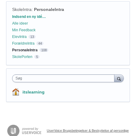
SkoleIntra
:
PersonaleIntra
Kategorier
Indsend en ny idé…
Alle ideer
Min Feedback
ElevIntra
13
ForældreIntra
44
PersonaleIntra
108
SkolePorten
5
Søg
itslearning
UserVoice Brugsbetingelser & Beskyttelse af personlige