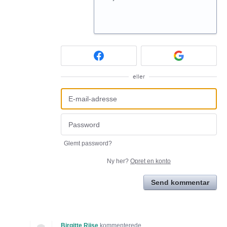
eller
Glemt password?
Ny her?
Opret en konto
Send kommentar
Birgitte Riise
kommenterede