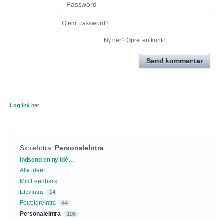
Glemt password?
Ny her?
Opret en konto
Send kommentar
Log ind
her
SkoleIntra
:
PersonaleIntra
Kategorier
Indsend en ny idé…
Alle ideer
Min Feedback
ElevIntra
14
ForældreIntra
44
PersonaleIntra
108