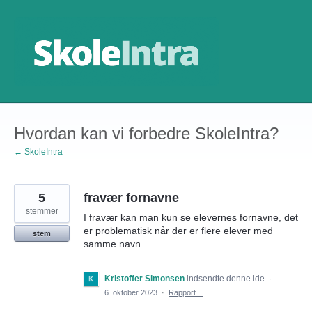
Gå
til
indhold
Hvordan kan vi forbedre SkoleIntra?
← SkoleIntra
5
fravær fornavne
stemmer
I fravær kan man kun se elevernes fornavne, det
er problematisk når der er flere elever med
stem
samme navn.
Kristoffer Simonsen
indsendte denne ide
·
6. oktober 2023
·
Rapport…