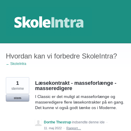
Gå
til
indhold
Hvordan kan vi forbedre SkoleIntra?
← SkoleIntra
1
Læsekontrakt - masseforlænge -
masseredigere
stemme
I Classic er det muligt at masseforlænge og
stem
masseredigere flere læsekontrakter på en gang.
Det kunne vi også godt tænke os i Moderne.
Dorthe Thestrup
indsendte denne ide
·
11. maj 2022
·
Rapport…