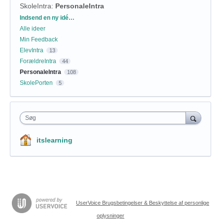
SkoleIntra
:
PersonaleIntra
Kategorier
Indsend en ny idé…
Alle ideer
Min Feedback
ElevIntra
13
ForældreIntra
44
PersonaleIntra
108
SkolePorten
5
Søg
itslearning
UserVoice Brugsbetingelser & Beskyttelse af personlige
oplysninger