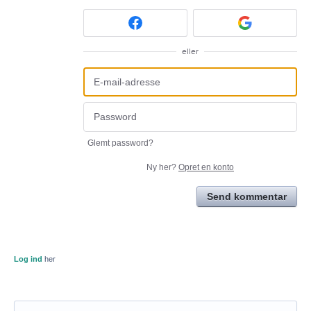
eller
Glemt password?
Ny her?
Opret en konto
Send kommentar
Log ind
her