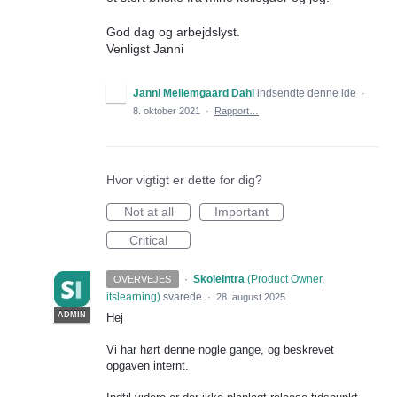
God dag og arbejdslyst.
Venligst Janni
Janni Mellemgaard Dahl
indsendte denne ide
·
8. oktober 2021
·
Rapport…
Hvor vigtigt er dette for dig?
Not at all
Important
Critical
·
SkoleIntra
(
Product Owner,
OVERVEJES
itslearning
)
svarede
·
28. august 2025
ADMIN
Hej
Vi har hørt denne nogle gange, og beskrevet
opgaven internt.