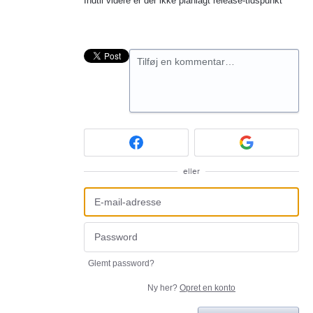
Indtil videre er der ikke planlagt release-tidspunkt
Tilføj en kommentar…
eller
Glemt password?
Ny her?
Opret en konto