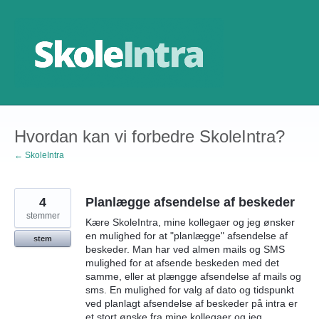
Gå
til
indhold
Hvordan kan vi forbedre SkoleIntra?
← SkoleIntra
4
Planlægge afsendelse af beskeder
stemmer
Kære SkoleIntra, mine kollegaer og jeg ønsker
en mulighed for at "planlægge" afsendelse af
stem
beskeder. Man har ved almen mails og SMS
mulighed for at afsende beskeden med det
samme, eller at plængge afsendelse af mails og
sms. En mulighed for valg af dato og tidspunkt
ved planlagt afsendelse af beskeder på intra er
et stort ønske fra mine kollegaer og jeg.