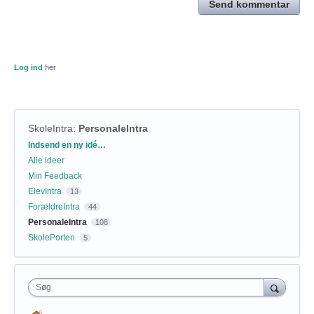
Send kommentar
Log ind
her
SkoleIntra
:
PersonaleIntra
Kategorier
Indsend en ny idé…
Alle ideer
Min Feedback
ElevIntra
13
ForældreIntra
44
PersonaleIntra
108
SkolePorten
5
Søg