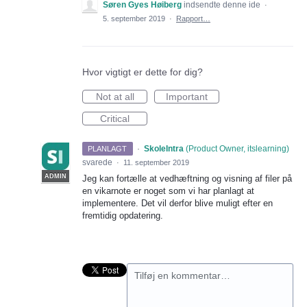
Søren Gyes Høiberg
indsendte denne ide
·
5. september 2019
·
Rapport…
Hvor vigtigt er dette for dig?
Not at all
Important
Critical
·
SkoleIntra
(
Product Owner, itslearning
)
PLANLAGT
svarede
·
11. september 2019
ADMIN
Jeg kan fortælle at vedhæftning og visning af filer på
en vikarnote er noget som vi har planlagt at
implementere. Det vil derfor blive muligt efter en
fremtidig opdatering.
Tilføj en kommentar…