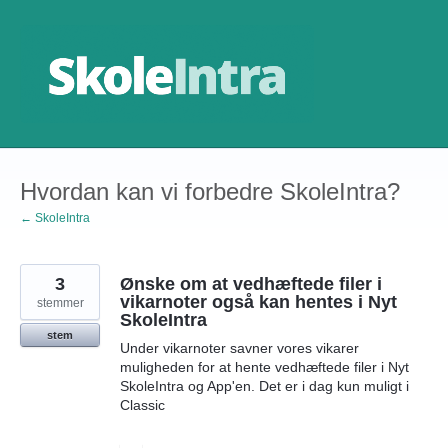
Gå
til
indhold
Hvordan kan vi forbedre SkoleIntra?
← SkoleIntra
3
Ønske om at vedhæftede filer i
vikarnoter også kan hentes i Nyt
stemmer
SkoleIntra
stem
Under vikarnoter savner vores vikarer
muligheden for at hente vedhæftede filer i Nyt
SkoleIntra og App'en. Det er i dag kun muligt i
Classic