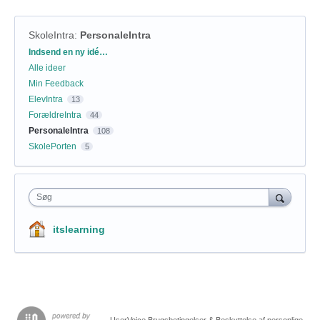
SkoleIntra
:
PersonaleIntra
Kategorier
Indsend en ny idé…
Alle ideer
Min Feedback
ElevIntra
13
ForældreIntra
44
PersonaleIntra
108
SkolePorten
5
Søg
itslearning
UserVoice Brugsbetingelser & Beskyttelse af personlige