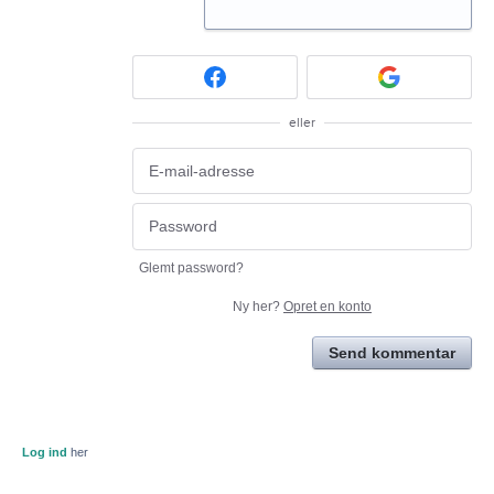
eller
Glemt password?
Ny her?
Opret en konto
Send kommentar
Log ind
her