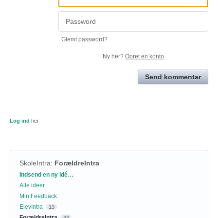
Glemt password?
Ny her?
Opret en konto
Send kommentar
Log ind
her
SkoleIntra
:
ForældreIntra
Kategorier
Indsend en ny idé…
Alle ideer
Min Feedback
ElevIntra
13
ForældreIntra
44