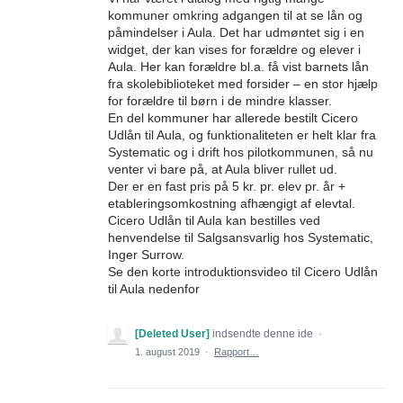
kommuner omkring adgangen til at se lån og
påmindelser i Aula. Det har udmøntet sig i en
widget, der kan vises for forældre og elever i
Aula. Her kan forældre bl.a. få vist barnets lån
fra skolebiblioteket med forsider – en stor hjælp
for forældre til børn i de mindre klasser.
En del kommuner har allerede bestilt Cicero
Udlån til Aula, og funktionaliteten er helt klar fra
Systematic og i drift hos pilotkommunen, så nu
venter vi bare på, at Aula bliver rullet ud.
Der er en fast pris på 5 kr. pr. elev pr. år +
etableringsomkostning afhængigt af elevtal.
Cicero Udlån til Aula kan bestilles ved
henvendelse til Salgsansvarlig hos Systematic,
Inger Surrow.
Se den korte introduktionsvideo til Cicero Udlån
til Aula nedenfor
[Deleted User]
indsendte denne ide
·
1. august 2019
·
Rapport…