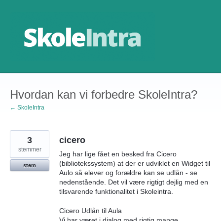
Gå
til
indhold
Hvordan kan vi forbedre SkoleIntra?
← SkoleIntra
3
cicero
stemmer
Jeg har lige fået en besked fra Cicero
(bibliotekssystem) at der er udviklet en Widget til
stem
Aulo så elever og forældre kan se udlån - se
nedenstående. Det vil være rigtigt dejlig med en
tilsvarende funktionalitet i Skoleintra.
Cicero Udlån til Aula
Vi har været i dialog med rigtig mange