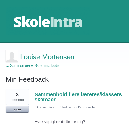
Louise Mortensen
← Sammen gør vi SkoleIntra bedre
Min Feedback
2
3
Sammenhold flere læreres/klassers
resultater
fundet
skemaer
stemmer
0 kommentarer
·
SkoleIntra
»
PersonaleIntra
stem
Hvor vigtigt er dette for dig?