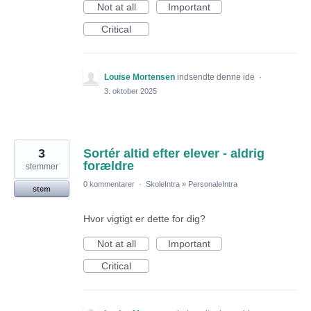
Not at all
Important
Critical
Louise Mortensen
indsendte denne ide
·
3. oktober 2025
3
Sortér altid efter elever - aldrig
forældre
stemmer
0 kommentarer
·
SkoleIntra
»
PersonaleIntra
stem
Hvor vigtigt er dette for dig?
Not at all
Important
Critical